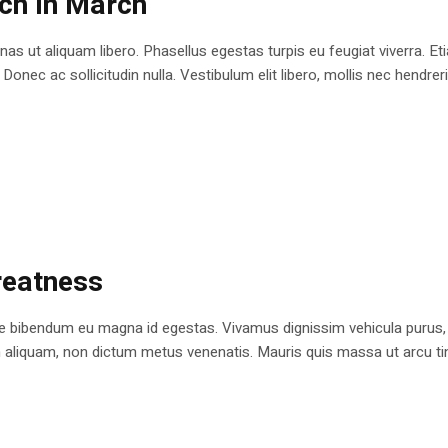
tch in March
as ut aliquam libero. Phasellus egestas turpis eu feugiat viverra. Et
Donec ac sollicitudin nulla. Vestibulum elit libero, mollis nec hendrerit
reatness
e bibendum eu magna id egestas. Vivamus dignissim vehicula purus,
en aliquam, non dictum metus venenatis. Mauris quis massa ut arcu ti