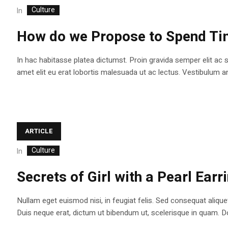
Culture
In
How do we Propose to Spend Ti
In hac habitasse platea dictumst. Proin gravida semper elit ac s
amet elit eu erat lobortis malesuada ut ac lectus. Vestibulum an
ARTICLE
Culture
In
Secrets of Girl with a Pearl Earr
Nullam eget euismod nisi, in feugiat felis. Sed consequat aliquet
Duis neque erat, dictum ut bibendum ut, scelerisque in quam. Do