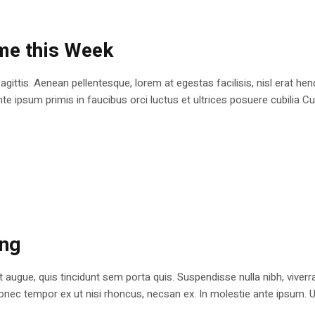
me this Week
agittis. Aenean pellentesque, lorem at egestas facilisis, nisl erat h
te ipsum primis in faucibus orci luctus et ultrices posuere cubilia Cu
ing
 augue, quis tincidunt sem porta quis. Suspendisse nulla nibh, viverra 
nec tempor ex ut nisi rhoncus, necsan ex. In molestie ante ipsum. Ut