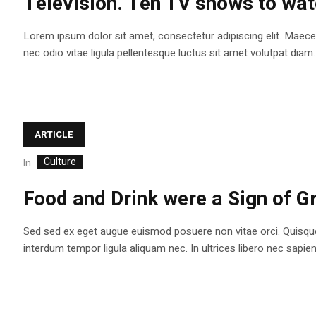
Television. Ten TV shows to wa
Lorem ipsum dolor sit amet, consectetur adipiscing elit. Maecen
nec odio vitae ligula pellentesque luctus sit amet volutpat diam. 
ARTICLE
Culture
In
Food and Drink were a Sign of G
Sed sed ex eget augue euismod posuere non vitae orci. Quisqu
interdum tempor ligula aliquam nec. In ultrices libero nec sapi